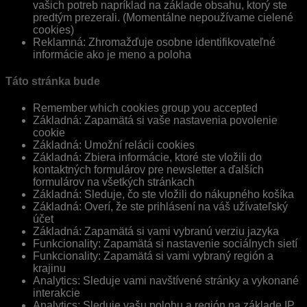
vašich potreb napríklad na základe obsahu, ktorý ste
predtým prezerali. (Momentálne nepoužívame cielené
cookies)
Reklamná: Zhromažďuje osobne identifikovateľné
informácie ako je meno a poloha
Táto stránka bude
Remember which cookies group you accepted
Základná: Zapamätá si vaše nastavenia povolenie
cookie
Základná: Umožní relácii cookies
Základná: Zbiera informácie, ktoré ste vložili do
kontaktných formulárov pre newsletter a ďalších
formulárov na všetkých stránkach
Základná: Sleduje, čo ste vložili do nákupného košíka
Základná: Overí, že ste prihlásení na váš užívateľský
účet
Základná: Zapamätá si vami vybranú verziu jazyka
Funkcionality: Zapamätá si nastavenie sociálnych sietí
Funkcionality: Zapamätá si vami vybraný región a
krajinu
Analytics: Sleduje vami navštívené stránky a vykonané
interakcie
Analytics: Sleduje vašu polohu a región na základe IP