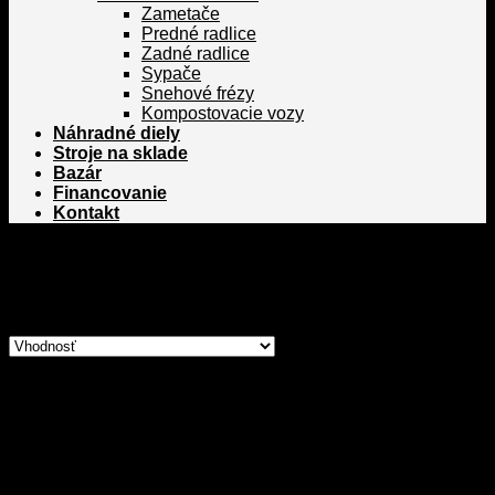
Zametače
Predné radlice
Zadné radlice
Sypače
Snehové frézy
Kompostovacie vozy
Náhradné diely
Stroje na sklade
Bazár
Financovanie
Kontakt
Domov
/
Katalóg
/
Výsledky vyhľadávania pre “kverneland”
Filter
Zobrazených 1–12 z 41 výsledkov
Kategórie
Poľnohospodárska technika
Traktory Zetor
Zetor Primo a Compax
Zetor Utilix 40-50 HP
Zetor Hortus 60-70 HP