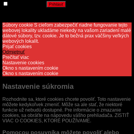
Zapamätať si ma
Prihlásiť
Stratili ste heslo?
Súbory cookie S cieľom zabezpečiť riadne fungovanie tejto
webovej lokality ukladáme niekedy na vašom zariadení malé
dátové súbory, tzv. cookie. Je to bežná prax väčšiny veľkých
webových lokalít.
Prijať cookies
Odmietnuť
Prečítať viac
Nastavenie cookies
Okno s nastavením cookie
Okno s nastavením cookie
Nastavenie súkromia
Rozhodnite sa, ktoré cookies chcete povoliť. Toto nastavenie
môžete kedykoľvek zmeniť. Môže sa ale stať, že niektoré
funkcie už nebudú dostupné. Pre informácie o zmazanie
cookies, sa obráťte na nápovedu vášho prehliadača. ZISTIŤ
VIAC O COOKIES, KTORÉ POUŽÍVAME.
Pomocou posuvníka môžete povoliť alebo