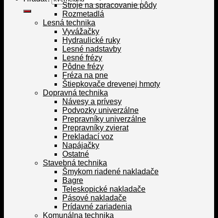
Stroje na spracovanie pôdy
Rozmetadlá
Lesná technika
Vyvážačky
Hydraulické ruky
Lesné nadstavby
Lesné frézy
Pôdne frézy
Fréza na pne
Štiepkovače drevenej hmoty
Dopravná technika
Návesy a prívesy
Podvozky univerzálne
Prepravníky univerzálne
Prepravníky zvierat
Prekladací voz
Napájačky
Ostatné
Stavebná technika
Šmykom riadené nakladače
Bagre
Teleskopické nakladače
Pásové nakladače
Prídavné zariadenia
Komunálna technika