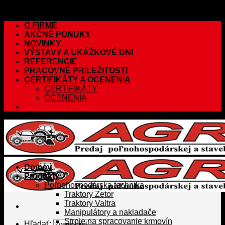
Skip to content
O FIRME
AKČNÉ PONUKY
NOVINKY
VÝSTAVY A UKÁŽKOVÉ DNI
REFERENCIE
PRACOVNÉ PRÍLEŽITOSTI
CERTIFIKÁTY A OCENENIA
CERTIFIKÁTY
OCENENIA
Domov
Produkty
Poľnohospodárska technika
Traktory Zetor
Traktory Valtra
Manipulátory a nakladače
Stroje na spracovanie krmovín
Hľadať: