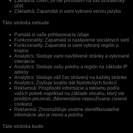
Základná: Overí, že ste prihlásení na váš užívateľský
účet
Základná: Zapamätá si vami vybranú verziu jazyka
Táto stránka nebude
Pamätá si vaše prihlasovacie údaje
Funkcionality: Zapamätá si nastavenie sociálnych sietí
Funkcionality: Zapamätá si vami vybraný región a
krajinu
Analytics: Sleduje vami navštívené stránky a vykonané
interakcie
Analytics: Sleduje vašu polohu a región na základe IP
adresy
Analytics: Sleduje váš čas strávený na každej stránke
Analytics: Zvyšuje kvalitu dát štatistických funkcií
Reklamná: Prispôsobí informácie a reklamu podľa
vašich potreb napríklad na základe obsahu, ktorý ste
predtým prezerali. (Momentálne nepoužívame cielené
cookies)
Reklamná: Zhromažďuje osobne identifikovateľné
informácie ako je meno a poloha
Táto stránka bude