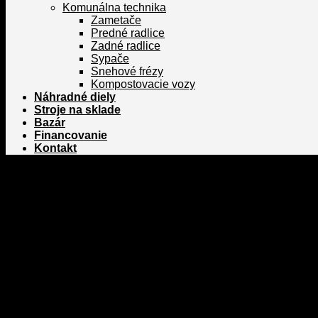
Komunálna technika
Zametače
Predné radlice
Zadné radlice
Sypače
Snehové frézy
Kompostovacie vozy
Náhradné diely
Stroje na sklade
Bazár
Financovanie
Kontakt