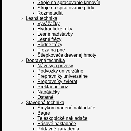
Stroje na spracovanie krmovín
Stroje na spracovanie pôdy
Rozmetadlá
Lesná technika
Vyvážačky
Hydraulické ruky
Lesné nadstavby
Lesné frézy
Pôdne frézy
Fréza na pne
Štiepkovače drevenej hmoty
Dopravná technika
Návesy a prívesy
Podvozky univerzálne
Prepravníky univerzálne
Prepravníky zvierat
Prekladací voz
Napájačky
Ostatné
Stavebná technika
Šmykom riadené nakladače
Bagre
Teleskopické nakladače
Pásové nakladače
Prídavné zariadenia