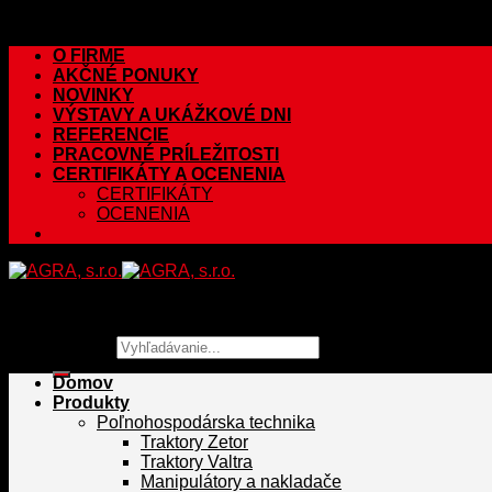
Skip to content
O FIRME
AKČNÉ PONUKY
NOVINKY
VÝSTAVY A UKÁŽKOVÉ DNI
REFERENCIE
PRACOVNÉ PRÍLEŽITOSTI
CERTIFIKÁTY A OCENENIA
CERTIFIKÁTY
OCENENIA
Hľadať:
Domov
Produkty
Poľnohospodárska technika
Traktory Zetor
Traktory Valtra
Manipulátory a nakladače