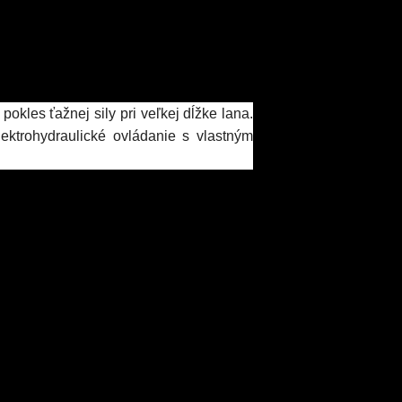
kles ťažnej sily pri veľkej dĺžke lana.
ktrohydraulické ovládanie s vlastným