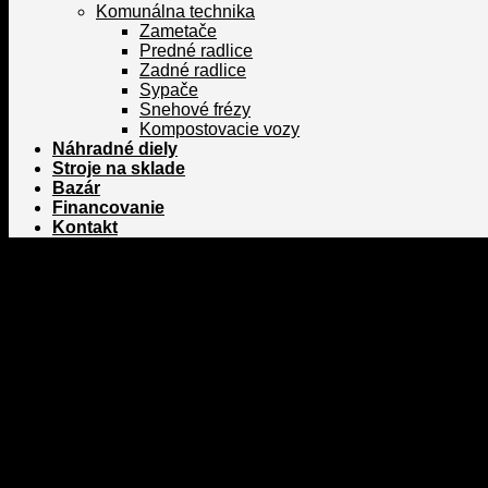
Komunálna technika
Zametače
Predné radlice
Zadné radlice
Sypače
Snehové frézy
Kompostovacie vozy
Náhradné diely
Stroje na sklade
Bazár
Financovanie
Kontakt