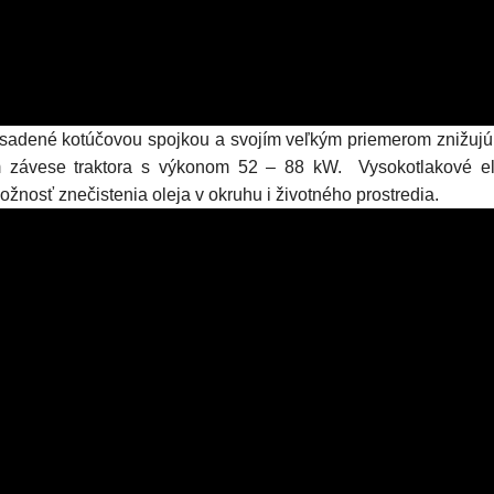
sadené kotúčovou spojkou a svojím veľkým priemerom znižujú po
 závese traktora s výkonom 52 – 88 kW. Vysokotlakové ele
žnosť znečistenia oleja v okruhu i životného prostredia.
ka:
IGLAND