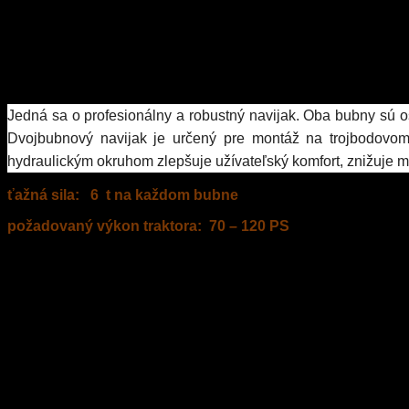
Jedná sa o profesionálny a robustný navijak. Oba bubny sú o
Dvojbubnový navijak je určený pre montáž na trojbodovom
hydraulickým okruhom zlepšuje užívateľský komfort, znižuje mo
ťažná sila: 6 t na každom bubne
požadovaný výkon traktora: 70 – 120 PS
Kategória:
Dvojbubnové navijaky
,
Dvojbubnové navijaky
Znač