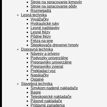
Stroje na spracovanie krmovín
Stroje na spracovanie pôdy
Rozmetadlá
Lesná technika
Vyvážačky
Hydraulické ruky
Lesné nadstavby
Lesné frézy
Pôdne frézy
Fréza na pne
Štiepkovače drevenej hmoty
Dopravná technika
Návesy a prívesy
Podvozky univerzálne
Prepravníky univerzálne
Prepravníky zvierat
Prekladací voz
Napájačky
Ostatné
Stavebná technika
Šmykom riadené nakladače
Bagre
Teleskopické nakladače
Pásové nakladače
Prídavné zariadenia