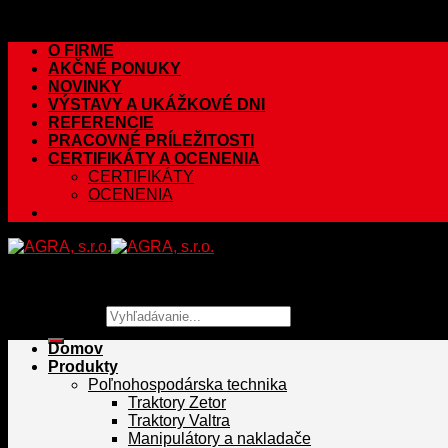
Skip to content
O FIRME
AKČNÉ PONUKY
NOVINKY
VÝSTAVY A UKÁŽKOVÉ DNI
REFERENCIE
PRACOVNÉ PRÍLEŽITOSTI
CERTIFIKÁTY A OCENENIA
CERTIFIKÁTY
OCENENIA
Hľadať:
Domov
Produkty
Poľnohospodárska technika
Traktory Zetor
Traktory Valtra
Manipulátory a nakladače