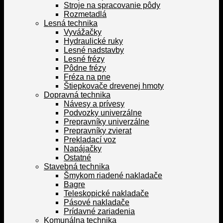
Stroje na spracovanie pôdy
Rozmetadlá
Lesná technika
Vyvážačky
Hydraulické ruky
Lesné nadstavby
Lesné frézy
Pôdne frézy
Fréza na pne
Štiepkovače drevenej hmoty
Dopravná technika
Návesy a prívesy
Podvozky univerzálne
Prepravníky univerzálne
Prepravníky zvierat
Prekladací voz
Napájačky
Ostatné
Stavebná technika
Šmykom riadené nakladače
Bagre
Teleskopické nakladače
Pásové nakladače
Prídavné zariadenia
Komunálna technika