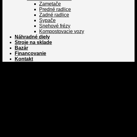
Zametače
Predné radlice
Zadné radlice
Sypače
Snehové frézy
Kompostovacie vozy
Náhradné diely
Stroje na sklade
Bazár
Financovanie
Kontakt