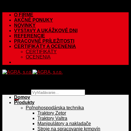
Skip to content
O FIRME
AKČNÉ PONUKY
NOVINKY
VÝSTAVY A UKÁŽKOVÉ DNI
REFERENCIE
PRACOVNÉ PRÍLEŽITOSTI
CERTIFIKÁTY A OCENENIA
CERTIFIKÁTY
OCENENIA
Hľadať:
Domov
Produkty
Poľnohospodárska technika
Traktory Zetor
Traktory Valtra
Manipulátory a nakladače
Stroje na spracovanie krmovín