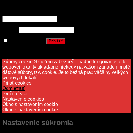
Prihlásenie
Používateľské meno alebo e-mailová adresa
*
Heslo
*
Zapamätať si ma
Prihlásiť
Stratili ste heslo?
Súbory cookie S cieľom zabezpečiť riadne fungovanie tejto
webovej lokality ukladáme niekedy na vašom zariadení malé
dátové súbory, tzv. cookie. Je to bežná prax väčšiny veľkých
webových lokalít.
Prijať cookies
Odmietnuť
Prečítať viac
Nastavenie cookies
Okno s nastavením cookie
Okno s nastavením cookie
Nastavenie súkromia