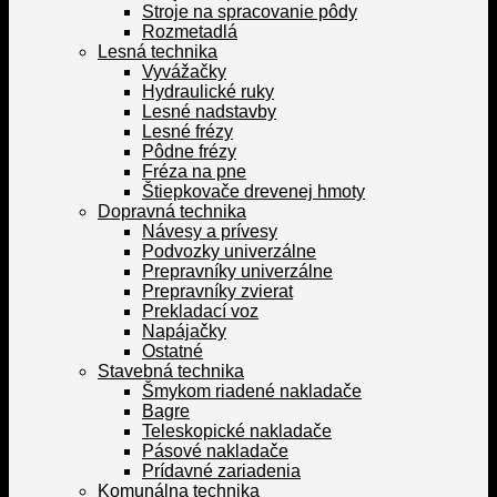
Stroje na spracovanie pôdy
Rozmetadlá
Lesná technika
Vyvážačky
Hydraulické ruky
Lesné nadstavby
Lesné frézy
Pôdne frézy
Fréza na pne
Štiepkovače drevenej hmoty
Dopravná technika
Návesy a prívesy
Podvozky univerzálne
Prepravníky univerzálne
Prepravníky zvierat
Prekladací voz
Napájačky
Ostatné
Stavebná technika
Šmykom riadené nakladače
Bagre
Teleskopické nakladače
Pásové nakladače
Prídavné zariadenia
Komunálna technika