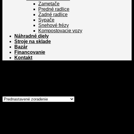
Zametače
Predné radlice
Zadné radlice
Sypače
Snehové frézy
Kompostovacie vozy
Náhradné diely
Stroje na sklade
Bazár
Financovanie
Kontakt
Domov
/
Poľnohospodárska technika
/
Stroje na spracovanie
krmovín
/
Rozdeľovač siláže
Filter
Zobrazený jediný výsledok
Kategórie
Poľnohospodárska technika
Traktory Zetor
Zetor Primo a Compax
Zetor Utilix 40-50 HP