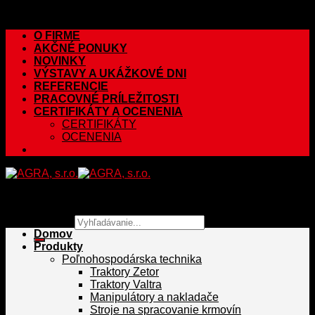
Skip to content
O FIRME
AKČNÉ PONUKY
NOVINKY
VÝSTAVY A UKÁŽKOVÉ DNI
REFERENCIE
PRACOVNÉ PRÍLEŽITOSTI
CERTIFIKÁTY A OCENENIA
CERTIFIKÁTY
OCENENIA
Hľadať:
Domov
Produkty
Poľnohospodárska technika
Traktory Zetor
Traktory Valtra
Manipulátory a nakladače
Stroje na spracovanie krmovín