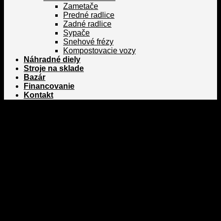
Zametače
Predné radlice
Zadné radlice
Sypače
Snehové frézy
Kompostovacie vozy
Náhradné diely
Stroje na sklade
Bazár
Financovanie
Kontakt
Domov
/
Poľnohospodárska technika
/
Stroje na spracovanie
pôdy
/
Pluhy
/
Klasické jednostranné pluhy
Filter
Kategórie
Poľnohospodárska technika
Traktory Zetor
Zetor Primo a Compax
Zetor Utilix 40-50 HP
Zetor Hortus 60-70 HP
Zetor Major 80 HP
Zetor Proxima 80-120 HP
Zetor Forterra 100-150 HP