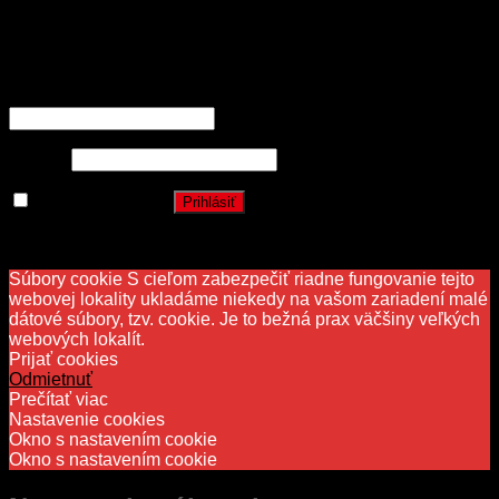
OCENENIA
Prihlásenie
Používateľské meno alebo e-mailová adresa
*
Heslo
*
Zapamätať si ma
Prihlásiť
Stratili ste heslo?
Súbory cookie S cieľom zabezpečiť riadne fungovanie tejto
webovej lokality ukladáme niekedy na vašom zariadení malé
dátové súbory, tzv. cookie. Je to bežná prax väčšiny veľkých
webových lokalít.
Prijať cookies
Odmietnuť
Prečítať viac
Nastavenie cookies
Okno s nastavením cookie
Okno s nastavením cookie