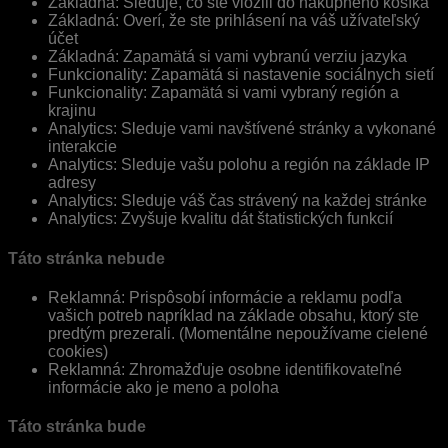
Základná: Sleduje, čo ste vložili do nákupného košíka
Základná: Overí, že ste prihlásení na váš užívateľský
účet
Základná: Zapamätá si vami vybranú verziu jazyka
Funkcionality: Zapamätá si nastavenie sociálnych sietí
Funkcionality: Zapamätá si vami vybraný región a
krajinu
Analytics: Sleduje vami navštívené stránky a vykonané
interakcie
Analytics: Sleduje vašu polohu a región na základe IP
adresy
Analytics: Sleduje váš čas strávený na každej stránke
Analytics: Zvyšuje kvalitu dát štatistických funkcií
Táto stránka nebude
Reklamná: Prispôsobí informácie a reklamu podľa
vašich potreb napríklad na základe obsahu, ktorý ste
predtým prezerali. (Momentálne nepoužívame cielené
cookies)
Reklamná: Zhromažďuje osobne identifikovateľné
informácie ako je meno a poloha
Táto stránka bude