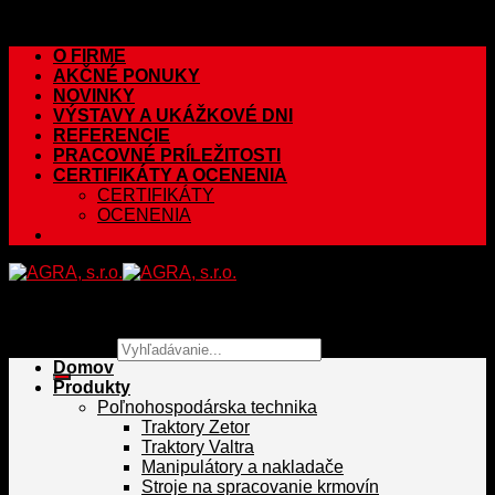
Skip to content
O FIRME
AKČNÉ PONUKY
NOVINKY
VÝSTAVY A UKÁŽKOVÉ DNI
REFERENCIE
PRACOVNÉ PRÍLEŽITOSTI
CERTIFIKÁTY A OCENENIA
CERTIFIKÁTY
OCENENIA
Hľadať:
Domov
Produkty
Poľnohospodárska technika
Traktory Zetor
Traktory Valtra
Manipulátory a nakladače
Stroje na spracovanie krmovín