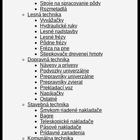
Stroje na spracovanie pôdy
Rozmetadlá
Lesná technika
Vyvážačky
Hydraulické ruky
Lesné nadstavby
Lesné frézy
Pôdne frézy
Fréza na pne
Štiepkovače drevenej hmoty
Dopravná technika
Návesy a prívesy
Podvozky univerzálne
Prepravníky univerzálne
Prepravníky zvierat
Prekladací voz
Napájačky
Ostatné
Stavebná technika
Šmykom riadené nakladače
Bagre
Teleskopické nakladače
Pásové nakladače
Prídavné zariadenia
Komunálna technika