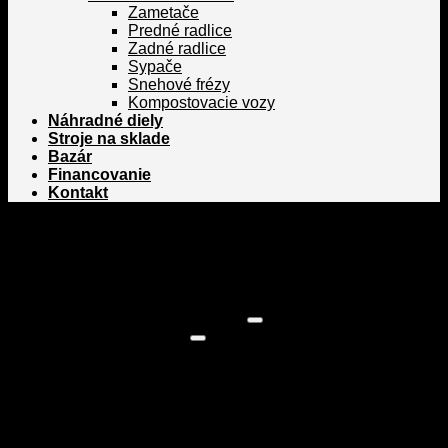
Zametače
Predné radlice
Zadné radlice
Sypače
Snehové frézy
Kompostovacie vozy
Náhradné diely
Stroje na sklade
Bazár
Financovanie
Kontakt
Domov
/
Poľnohospodárska technika
/
Stroje na spracovanie
pôdy
/
Kompaktory
Filter
Kategórie
Poľnohospodárska technika
Traktory Zetor
Zetor Primo a Compax
Zetor Utilix 40-50 HP
Zetor Hortus 60-70 HP
Zetor Major 80 HP
Zetor Proxima 80-120 HP
Zetor Forterra 100-150 HP