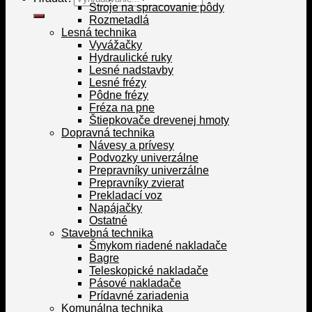
Stroje na spracovanie pôdy
Rozmetadlá
Lesná technika
Vyvážačky
Hydraulické ruky
Lesné nadstavby
Lesné frézy
Pôdne frézy
Fréza na pne
Štiepkovače drevenej hmoty
Dopravná technika
Návesy a prívesy
Podvozky univerzálne
Prepravníky univerzálne
Prepravníky zvierat
Prekladací voz
Napájačky
Ostatné
Stavebná technika
Šmykom riadené nakladače
Bagre
Teleskopické nakladače
Pásové nakladače
Prídavné zariadenia
Komunálna technika