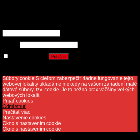
OCENENIA
Prihlásenie
Používateľské meno alebo e-mailová adresa
*
Heslo
*
Zapamätať si ma
Prihlásiť
Stratili ste heslo?
Súbory cookie S cieľom zabezpečiť riadne fungovanie tejto
webovej lokality ukladáme niekedy na vašom zariadení malé
dátové súbory, tzv. cookie. Je to bežná prax väčšiny veľkých
webových lokalít.
Prijať cookies
Odmietnuť
Prečítať viac
Nastavenie cookies
Okno s nastavením cookie
Okno s nastavením cookie