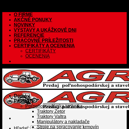
Skip to content
O FIRME
AKČNÉ PONUKY
NOVINKY
VÝSTAVY A UKÁŽKOVÉ DNI
REFERENCIE
PRACOVNÉ PRÍLEŽITOSTI
CERTIFIKÁTY A OCENENIA
CERTIFIKÁTY
OCENENIA
Domov
Produkty
Poľnohospodárska technika
Traktory Zetor
Traktory Valtra
Manipulátory a nakladače
Stroje na spracovanie krmovín
Hľadať: